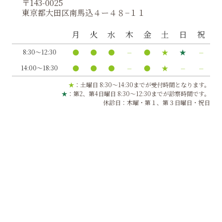
〒143-0025
東京都大田区南馬込４ー４８−１１
月
火
水
木
金
土
日
祝
●
●
●
⏤
●
★
★
⏤
8:30～12:30
●
●
●
⏤
●
★
⏤
⏤
14:00～18:30
★
：土曜日 8:30～14:30までが受付時間となります。
★
：第2、第4日曜日 8:30～12:30までが診察時間です。
休診日：木曜・第１、第３日曜日・祝日